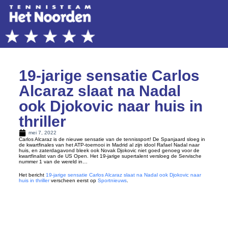
19-jarige sensatie Carlos
Alcaraz slaat na Nadal
ook Djokovic naar huis in
thriller
mei 7, 2022
Carlos Alcaraz is de nieuwe sensatie van de tennissport! De Spanjaard sloeg in
de kwartfinales van het ATP-toernooi in Madrid al zijn idool Rafael Nadal naar
huis, en zaterdagavond bleek ook Novak Djokovic niet goed genoeg voor de
kwartfinalist van de US Open. Het 19-jarige supertalent versloeg de Servische
nummer 1 van de wereld in…
Het bericht
19-jarige sensatie Carlos Alcaraz slaat na Nadal ook Djokovic naar
huis in thriller
verscheen eerst op
Sportnieuws
.