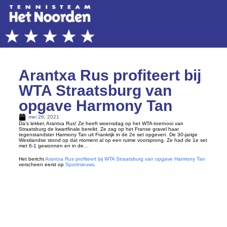
Arantxa Rus profiteert bij
WTA Straatsburg van
opgave Harmony Tan
mei 26, 2021
Da’s lekker, Arantxa Rus! Ze heeft woensdag op het WTA-toernooi van
Straatsburg de kwartfinale bereikt. Ze zag op het Franse gravel haar
tegenstandster Harmony Tan uit Frankrijk in de 2e set opgeven. De 30-jarige
Westlandse stond op dat moment al op een ruime voorsprong. Ze had de 1e set
met 6-1 gewonnen en in de…
Het bericht
Arantxa Rus profiteert bij WTA Straatsburg van opgave Harmony Tan
verscheen eerst op
Sportnieuws
.