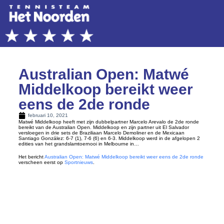
Australian Open: Matwé
Middelkoop bereikt weer
eens de 2de ronde
februari 10, 2021
Matwé Middelkoop heeft met zijn dubbelpartner Marcelo Arevalo de 2de ronde
bereikt van de Australian Open. Middelkoop en zijn partner uit El Salvador
versloegen in drie sets de Braziliaan Marcelo Demoliner en de Mexicaan
Santiago González: 6-7 (1), 7-6 (6) en 6-3. Middelkoop werd in de afgelopen 2
edities van het grandslamtoernooi in Melbourne in…
Het bericht
Australian Open: Matwé Middelkoop bereikt weer eens de 2de ronde
verscheen eerst op
Sportnieuws
.