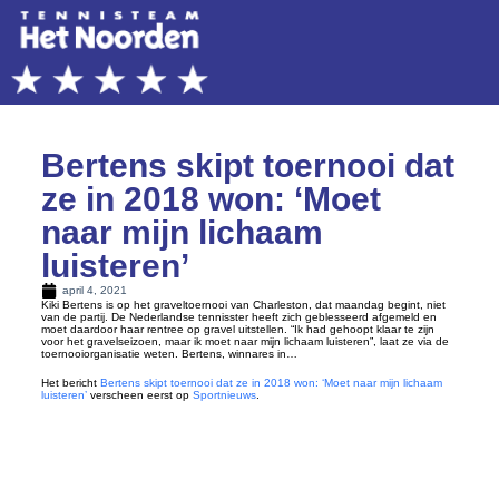
Bertens skipt toernooi dat
ze in 2018 won: ‘Moet
naar mijn lichaam
luisteren’
april 4, 2021
Kiki Bertens is op het graveltoernooi van Charleston, dat maandag begint, niet
van de partij. De Nederlandse tennisster heeft zich geblesseerd afgemeld en
moet daardoor haar rentree op gravel uitstellen. “Ik had gehoopt klaar te zijn
voor het gravelseizoen, maar ik moet naar mijn lichaam luisteren”, laat ze via de
toernooiorganisatie weten. Bertens, winnares in…
Het bericht
Bertens skipt toernooi dat ze in 2018 won: ‘Moet naar mijn lichaam
luisteren’
verscheen eerst op
Sportnieuws
.