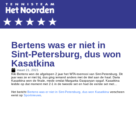
Bertens was er niet in
Sint-Petersburg, dus won
Kasatkina
maart 21, 2021
Kiki Bertens won de afgelopen 2 jaar het WTA-toernooi van Sint-Petersburg. Dit
jaar was ze er niet bij, dus ging iemand anders met de titel aan de haal. Daria
Kasatkina won de finale, mede omdat Margarita Gasparyan opgaf. Kasatkina
leidde op dat moment met 2-1 in de tweede set en had de eerste set met…
Het bericht
Bertens was er niet in Sint-Petersburg, dus won Kasatkina
verscheen
eerst op
Sportnieuws
.