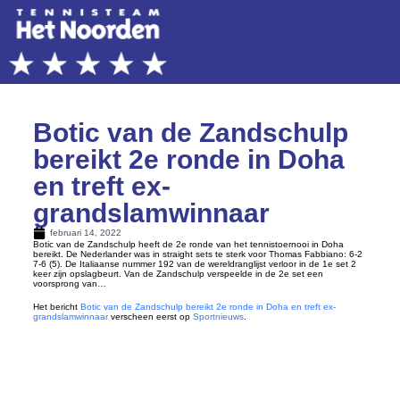
Botic van de Zandschulp
bereikt 2e ronde in Doha
en treft ex-
grandslamwinnaar
februari 14, 2022
Botic van de Zandschulp heeft de 2e ronde van het tennistoernooi in Doha
bereikt. De Nederlander was in straight sets te sterk voor Thomas Fabbiano: 6-2
7-6 (5). De Italiaanse nummer 192 van de wereldranglijst verloor in de 1e set 2
keer zijn opslagbeurt. Van de Zandschulp verspeelde in de 2e set een
voorsprong van…
Het bericht
Botic van de Zandschulp bereikt 2e ronde in Doha en treft ex-
grandslamwinnaar
verscheen eerst op
Sportnieuws
.