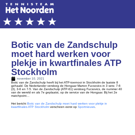
Botic van de Zandschulp
moet hard werken voor
plekje in kwartfinales ATP
Stockholm
november 10, 2021
Botic van de Zandschulp heeft bij het ATP-toernooi in Stockholm de laatste 8
gehaald. De Nederlander versloeg de Hongaar Marton Fucsovics in 3 sets: 7-6
(3), 3-6 en 7-5. Van de Zandschulp (ATP-61) versloeg Fucsovics, de nummer 40
van de wereld en als 7e geplaatst, op de service van de Hongaar. Bij het 2e
matchpoint…
Het bericht
Botic van de Zandschulp moet hard werken voor plekje in
kwartfinales ATP Stockholm
verscheen eerst op
Sportnieuws
.