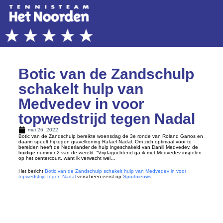
Botic van de Zandschulp
schakelt hulp van
Medvedev in voor
topwedstrijd tegen Nadal
mei 26, 2022
Botic van de Zandschulp bereikte woensdag de 3e ronde van Roland Garros en
daarin speelt hij tegen gravelkoning Rafael Nadal. Om zich optimaal voor te
bereiden heeft de Nederlander de hulp ingeschakeld van Daniil Medvedev, de
huidige nummer 2 van de wereld. “Vrijdagochtend ga ik met Medvedev inspelen
op het centercourt, want ik verwacht wel…
Het bericht
Botic van de Zandschulp schakelt hulp van Medvedev in voor
topwedstrijd tegen Nadal
verscheen eerst op
Sportnieuws
.