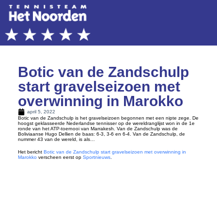
Botic van de Zandschulp
start gravelseizoen met
overwinning in Marokko
april 5, 2022
Botic van de Zandschulp is het gravelseizoen begonnen met een nipte zege. De
hoogst geklasseerde Nederlandse tennisser op de wereldranglijst won in de 1e
ronde van het ATP-toernooi van Marrakesh. Van de Zandschulp was de
Boliviaanse Hugo Dellien de baas: 6-3, 3-6 en 6-4. Van de Zandschulp, de
nummer 43 van de wereld, is als…
Het bericht
Botic van de Zandschulp start gravelseizoen met overwinning in
Marokko
verscheen eerst op
Sportnieuws
.