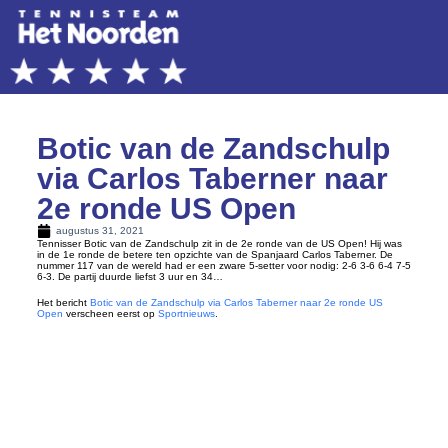
Botic van de Zandschulp
via Carlos Taberner naar
2e ronde US Open
augustus 31, 2021
Tennisser Botic van de Zandschulp zit in de 2e ronde van de US Open! Hij was
in de 1e ronde de betere ten opzichte van de Spanjaard Carlos Taberner. De
nummer 117 van de wereld had er een zware 5-setter voor nodig: 2-6 3-6 6-4 7-5
6-3. De partij duurde liefst 3 uur en 34…
Het bericht
Botic van de Zandschulp via Carlos Taberner naar 2e ronde US
Open
verscheen eerst op
Sportnieuws
.