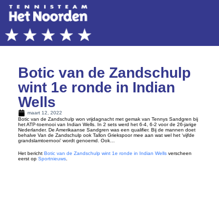
Botic van de Zandschulp
wint 1e ronde in Indian
Wells
maart 12, 2022
Botic van de Zandschulp won vrijdagnacht met gemak van Tennys Sandgren bij
het ATP-toernooi van Indian Wells. In 2 sets werd het 6-4, 6-2 voor de 26-jarige
Nederlander. De Amerikaanse Sandgren was een qualifier. Bij de mannen doet
behalve Van de Zandschulp ook Tallon Griekspoor mee aan wat wel het ‘vijfde
grandslamtoernooi’ wordt genoemd. Ook…
Het bericht
Botic van de Zandschulp wint 1e ronde in Indian Wells
verscheen
eerst op
Sportnieuws
.