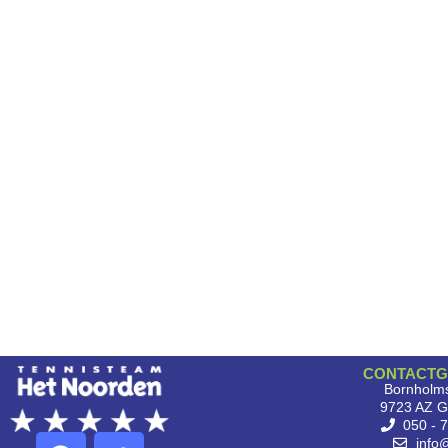
CONTACTG
Bornholms
9723 AZ G
050 - 
info@