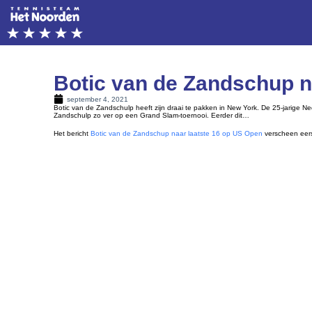
Botic van de Zandschup n
september 4, 2021
Botic van de Zandschulp heeft zijn draai te pakken in New York. De 25-jarige N
Zandschulp zo ver op een Grand Slam-toernooi. Eerder dit…
Het bericht
Botic van de Zandschup naar laatste 16 op US Open
verscheen eer