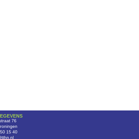
EGEVENS
traat 76
roningen
750 15 40
tthn.nl