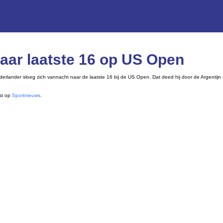
aar laatste 16 op US Open
ederlander sloeg zich vannacht naar de laatste 16 bij de US Open. Dat deed hij door de Argentij
st op
Sportnieuws
.