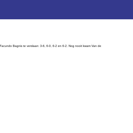
n Facundo Bagnis te verslaan: 3-6, 6-0, 6-2 en 6-2. Nog nooit kwam Van de