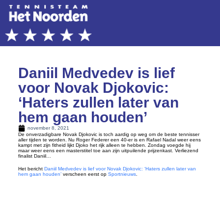
Daniil Medvedev is lief
voor Novak Djokovic:
‘Haters zullen later van
hem gaan houden’
november 8, 2021
De onverzadigbare Novak Djokovic is toch aardig op weg om de beste tennisser
aller tijden te worden. Nu Roger Federer een 40-er is en Rafael Nadal weer eens
kampt met zijn fitheid lijkt Djoko het rijk alleen te hebben. Zondag voegde hij
maar weer eens een masterstitel toe aan zijn uitpuilende prijzenkast. Verliezend
finalist Daniil…
Het bericht
Daniil Medvedev is lief voor Novak Djokovic: ‘Haters zullen later van
hem gaan houden’
verscheen eerst op
Sportnieuws
.