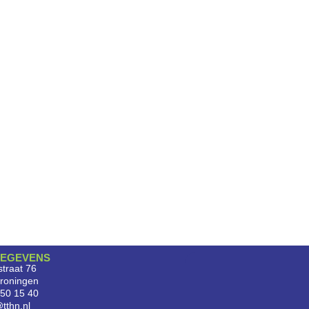
EGEVENS
traat 76
roningen
750 15 40
tthn.nl