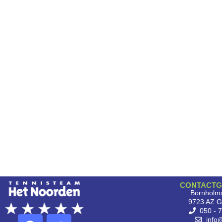
CONTACTG
Bornholms
9723 AZ G
050 - 
info@