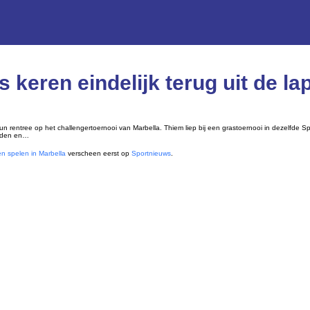
keren eindelijk terug uit de l
entree op het challengertoernooi van Marbella. Thiem liep bij een grastoernooi in dezelfde Sp
anden en…
n spelen in Marbella
verscheen eerst op
Sportnieuws
.