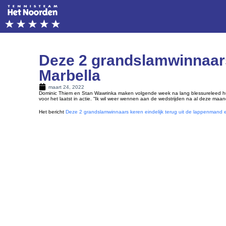
Deze 2 grandslamwinnaars 
Marbella
maart 24, 2022
Dominic Thiem en Stan Wawrinka maken volgende week na lang blessureleed hun r
voor het laatst in actie. “Ik wil weer wennen aan de wedstrijden na al deze ma
Het bericht
Deze 2 grandslamwinnaars keren eindelijk terug uit de lappenmand e