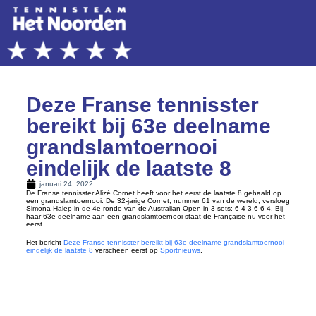
Deze Franse tennisster
bereikt bij 63e deelname
grandslamtoernooi
eindelijk de laatste 8
januari 24, 2022
De Franse tennisster Alizé Cornet heeft voor het eerst de laatste 8 gehaald op
een grandslamtoernooi. De 32-jarige Cornet, nummer 61 van de wereld, versloeg
Simona Halep in de 4e ronde van de Australian Open in 3 sets: 6-4 3-6 6-4. Bij
haar 63e deelname aan een grandslamtoernooi staat de Française nu voor het
eerst…
Het bericht
Deze Franse tennisster bereikt bij 63e deelname grandslamtoernooi
eindelijk de laatste 8
verscheen eerst op
Sportnieuws
.