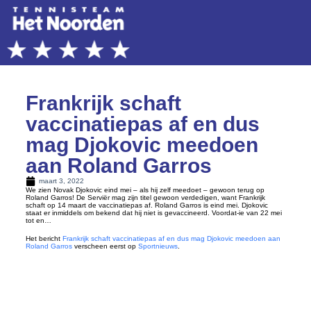
Frankrijk schaft
vaccinatiepas af en dus
mag Djokovic meedoen
aan Roland Garros
maart 3, 2022
We zien Novak Djokovic eind mei – als hij zelf meedoet – gewoon terug op
Roland Garros! De Serviër mag zijn titel gewoon verdedigen, want Frankrijk
schaft op 14 maart de vaccinatiepas af. Roland Garros is eind mei. Djokovic
staat er inmiddels om bekend dat hij niet is gevaccineerd. Voordat-ie van 22 mei
tot en…
Het bericht
Frankrijk schaft vaccinatiepas af en dus mag Djokovic meedoen aan
Roland Garros
verscheen eerst op
Sportnieuws
.