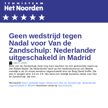
Geen wedstrijd tegen
Nadal voor Van de
Zandschulp: Nederlander
uitgeschakeld in Madrid
mei 4, 2022
Botic van de Zandschulp moet nog even wachten op een gedroomde match-up
met Rafael Nadal. De Nederlander werd op het masterstoernooi van Madrid
namelijk in de 2e ronde kansloos uitgeschakeld door de Belg David Goffin. Die
won in straight sets: 4-6 en 2-6. Het werd een redelijk kansloze missie voor Van
de Zandschulp, die een…
Het bericht
Geen wedstrijd tegen Nadal voor Van de Zandschulp: Nederlander
uitgeschakeld in Madrid
verscheen eerst op
Sportnieuws
.