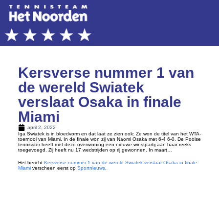
Kersverse nummer 1 van
de wereld Swiatek
verslaat Osaka in finale
Miami
april 2, 2022
Iga Swiatek is in bloedvorm en dat laat ze zien ook: Ze won de titel van het WTA-
toernooi van Miami. In de finale won zij van Naomi Osaka met 6-4 6-0. De Poolse
tennisster heeft met deze overwinning een nieuwe winstpartij aan haar reeks
toegevoegd. Zij heeft nu 17 wedstrijden op rij gewonnen. In maart…
Het bericht
Kersverse nummer 1 van de wereld Swiatek verslaat Osaka in finale
Miami
verscheen eerst op
Sportnieuws
.