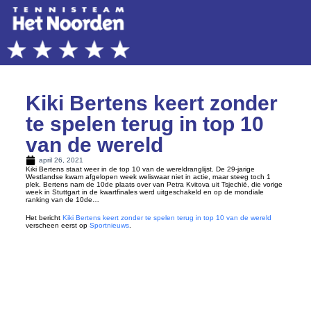
Kiki Bertens keert zonder
te spelen terug in top 10
van de wereld
april 26, 2021
Kiki Bertens staat weer in de top 10 van de wereldranglijst. De 29-jarige
Westlandse kwam afgelopen week weliswaar niet in actie, maar steeg toch 1
plek. Bertens nam de 10de plaats over van Petra Kvitova uit Tsjechië, die vorige
week in Stuttgart in de kwartfinales werd uitgeschakeld en op de mondiale
ranking van de 10de…
Het bericht
Kiki Bertens keert zonder te spelen terug in top 10 van de wereld
verscheen eerst op
Sportnieuws
.