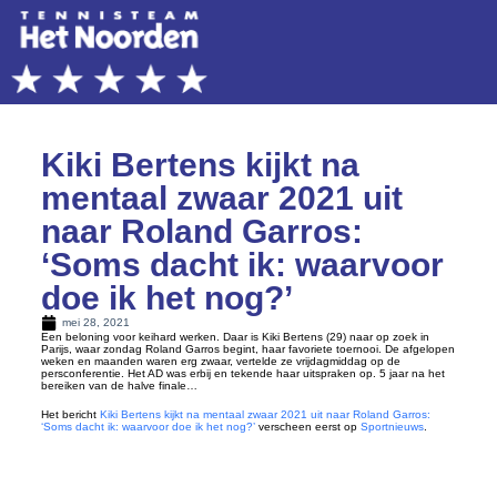
Kiki Bertens kijkt na
mentaal zwaar 2021 uit
naar Roland Garros:
‘Soms dacht ik: waarvoor
doe ik het nog?’
mei 28, 2021
Een beloning voor keihard werken. Daar is Kiki Bertens (29) naar op zoek in
Parijs, waar zondag Roland Garros begint, haar favoriete toernooi. De afgelopen
weken en maanden waren erg zwaar, vertelde ze vrijdagmiddag op de
persconferentie. Het AD was erbij en tekende haar uitspraken op. 5 jaar na het
bereiken van de halve finale…
Het bericht
Kiki Bertens kijkt na mentaal zwaar 2021 uit naar Roland Garros:
‘Soms dacht ik: waarvoor doe ik het nog?’
verscheen eerst op
Sportnieuws
.