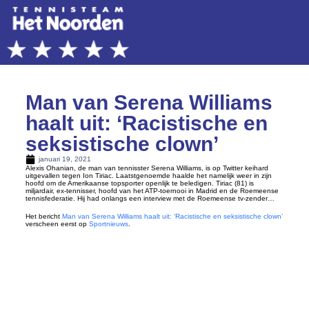
Man van Serena Williams
haalt uit: ‘Racistische en
seksistische clown’
januari 19, 2021
Alexis Ohanian, de man van tennisster Serena Williams, is op Twitter keihard
uitgevallen tegen Ion Tiriac. Laatstgenoemde haalde het namelijk weer in zijn
hoofd om de Amerikaanse topsporter openlijk te beledigen. Tiriac (81) is
miljardair, ex-tennisser, hoofd van het ATP-toernooi in Madrid en de Roemeense
tennisfederatie. Hij had onlangs een interview met de Roemeense tv-zender…
Het bericht
Man van Serena Williams haalt uit: ‘Racistische en seksistische clown’
verscheen eerst op
Sportnieuws
.