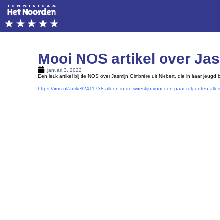
Mooi NOS artikel over Ja
januari 3, 2022
Een leuk artikel bij de NOS over Jasmijn Gimbrère uit Niebert, die in haar jeugd 
https://nos.nl/artikel/2411738-alleen-in-de-woestijn-voor-een-paar-rotpunten-alle