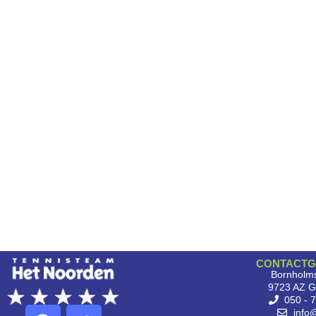
CONTACTG
Bornholms
9723 AZ G
050 - 
info@