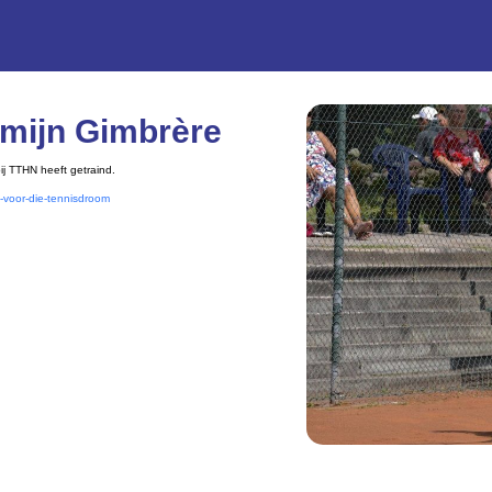
smijn Gimbrère
bij TTHN heeft getraind.
s-voor-die-tennisdroom