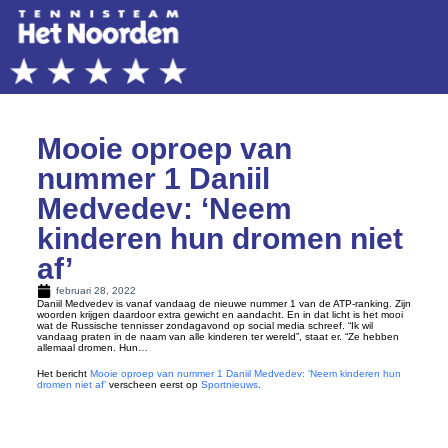
Mooie oproep van
nummer 1 Daniil
Medvedev: ‘Neem
kinderen hun dromen niet
af’
februari 28, 2022
Daniil Medvedev is vanaf vandaag de nieuwe nummer 1 van de ATP-ranking. Zijn
woorden krijgen daardoor extra gewicht en aandacht. En in dat licht is het mooi
wat de Russische tennisser zondagavond op social media schreef. “Ik wil
vandaag praten in de naam van alle kinderen ter wereld”, staat er. “Ze hebben
allemaal dromen. Hun…
Het bericht
Mooie oproep van nummer 1 Daniil Medvedev: ‘Neem kinderen hun
dromen niet af’
verscheen eerst op
Sportnieuws
.