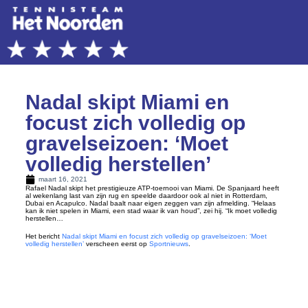
Nadal skipt Miami en
focust zich volledig op
gravelseizoen: ‘Moet
volledig herstellen’
maart 16, 2021
Rafael Nadal skipt het prestigieuze ATP-toernooi van Miami. De Spanjaard heeft
al wekenlang last van zijn rug en speelde daardoor ook al niet in Rotterdam,
Dubai en Acapulco. Nadal baalt naar eigen zeggen van zijn afmelding. “Helaas
kan ik niet spelen in Miami, een stad waar ik van houd”, zei hij. “Ik moet volledig
herstellen…
Het bericht
Nadal skipt Miami en focust zich volledig op gravelseizoen: ‘Moet
volledig herstellen’
verscheen eerst op
Sportnieuws
.