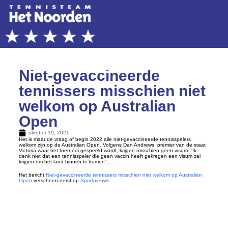
Niet-gevaccineerde
tennissers misschien niet
welkom op Australian
Open
oktober 19, 2021
Het is maar de vraag of begin 2022 alle niet-gevaccineerde tennisspelers
welkom zijn op de Australian Open. Volgens Dan Andrews, premier van de staat
Victoria waar het toernooi gespeeld wordt, krijgen misschien geen visum. “Ik
denk niet dat een tennisspeler die geen vaccin heeft gekregen een visum zal
krijgen om het land binnen te komen”,…
Het bericht
Niet-gevaccineerde tennissers misschien niet welkom op Australian
Open
verscheen eerst op
Sportnieuws
.