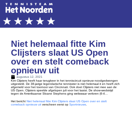
Niet helemaal fitte Kim
Clijsters slaat US Open
over en stelt comeback
opnieuw uit
augustus 12, 2021
Kim Clijsters heeft haar terugkeer in het tenniscircuit opnieuw noodgedwongen
uitgesteld. De 38-jarige legendarische tennisster is niet helemaal it en heeft zich
afgemeld voor het toernooi van Cincinnati. Ook doet Clijsters niet mee aan de
US Open. Clijsters speelde afgelopen juli voor het laatst. De show-wedstrijd
tegen de Amerikaanse Sloane Stephens ging weliswaar verloren (6-4…
Het bericht
Niet helemaal fitte Kim Clijsters slaat US Open over en stelt
comeback opnieuw uit
verscheen eerst op
Sportnieuws
.