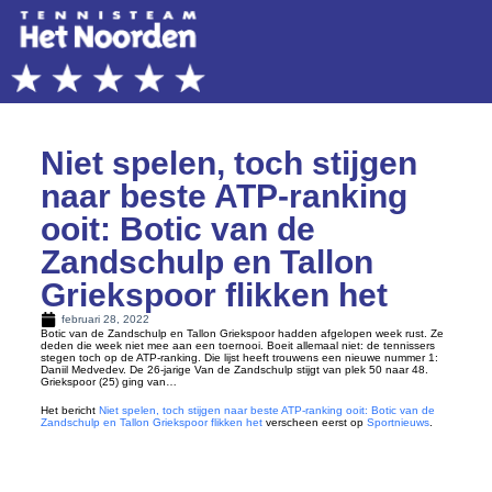
Niet spelen, toch stijgen
naar beste ATP-ranking
ooit: Botic van de
Zandschulp en Tallon
Griekspoor flikken het
februari 28, 2022
Botic van de Zandschulp en Tallon Griekspoor hadden afgelopen week rust. Ze
deden die week niet mee aan een toernooi. Boeit allemaal niet: de tennissers
stegen toch op de ATP-ranking. Die lijst heeft trouwens een nieuwe nummer 1:
Daniil Medvedev. De 26-jarige Van de Zandschulp stijgt van plek 50 naar 48.
Griekspoor (25) ging van…
Het bericht
Niet spelen, toch stijgen naar beste ATP-ranking ooit: Botic van de
Zandschulp en Tallon Griekspoor flikken het
verscheen eerst op
Sportnieuws
.