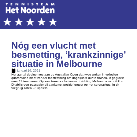
Nóg een vlucht met
besmetting, ‘krankzinnige’
situatie in Melbourne
januari 19, 2021
Het aantal deelnemers aan de Australian Open dat twee weken in volledige
quarantaine moet zonder toestemming om dagelijks 5 uur te trainen, is gegroeid
naar 47 tennissers. Op een tweede chartervlucht richting Melbourne vanuit Abu
Dhabi is een passagier bij aankomst positief getest op het coronavirus. In dit
vliegtuig zaten 23 spelers.