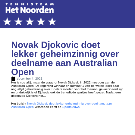
Novak Djokovic doet
lekker geheimzinnig over
deelname aan Australian
Open
december 4, 2021
Het is nog altijd maar de vraag of Novak Djokovic in 2022 meedoet aan de
Australian Open. De regerend winnaar en nummer 1 van de wereld doet daar
nog altijd geheimzinnig over. Spelers moeten voor het toernooi gevaccineerd zijn
en onduidelijk is of Djokovic ook de benodigde spuitjes heeft gezet. Nadat een
uitgeputte Djokovic net…
Het bericht
Novak Djokovic doet lekker geheimzinnig over deelname aan
Australian Open
verscheen eerst op
Sportnieuws
.