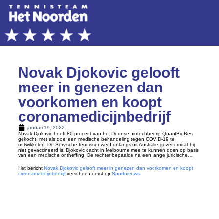
Novak Djokovic gelooft
meer in genezen dan
voorkomen en koopt
coronamedicijnbedrijf
januari 19, 2022
Novak Djokovic heeft 80 procent van het Deense biotechbedrijf QuantBioRes
gekocht, met als doel een medische behandeling tegen COVID-19 te
ontwikkelen. De Servische tennisser werd onlangs uit Australië gezet omdat hij
niet gevaccineerd is. Djokovic dacht in Melbourne mee te kunnen doen op basis
van een medische ontheffing. De rechter bepaalde na een lange juridische…
Het bericht
Novak Djokovic gelooft meer in genezen dan voorkomen en koopt
coronamedicijnbedrijf
verscheen eerst op
Sportnieuws
.