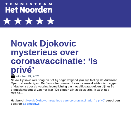
Novak Djokovic
mysterieus over
coronavaccinatie: ‘Is
privé’
oktober 19, 2021
Novak Djokovic weet nog niet of hij begin volgend jaar zijn titel op de Australian
Open zal verdedigen. De Servische nummer 1 van de wereld wilde niet zeggen
of dat komt door de vaccinatieverplichting die mogelijk gaat gelden bij het 1e
grandslamtoernooi van het jaar. “De dingen zijn zoals ze zijn. Ik weet nog
steeds…
Het bericht
Novak Djokovic mysterieus over coronavaccinatie: ‘Is privé’
verscheen
eerst op
Sportnieuws
.