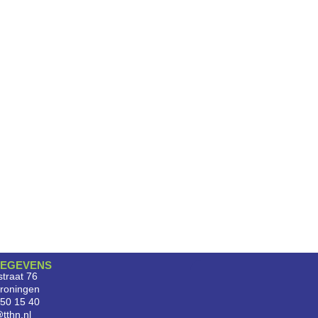
EGEVENS
traat 76
roningen
750 15 40
tthn.nl