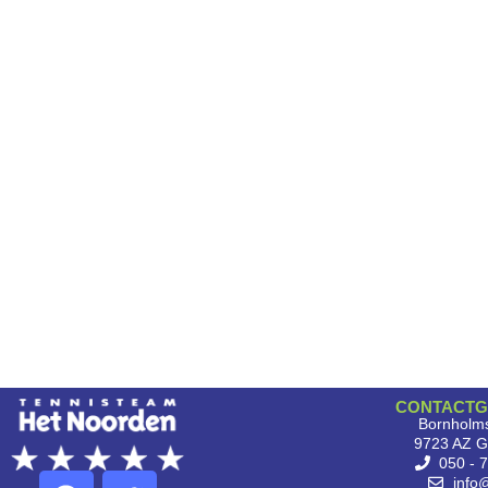
CONTACTG
Bornholms
9723 AZ G
050 - 
info@