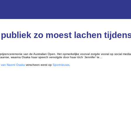
 publiek zo moest lachen tijde
ijzenceremonie van de Australian Open. Het opmerkelijke voorval zorgde vooral op social medi
ikaanse, waarna Osaka haar speech vervolgde door haar tóch ‘Jennifer’ te…
ch van Naomi Osaka
verscheen eerst op
Sportnieuws
.