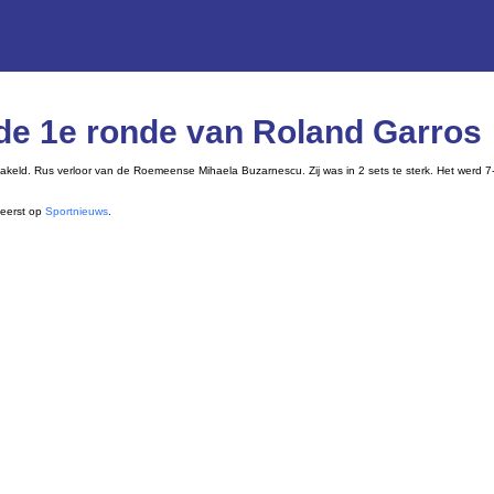
 de 1e ronde van Roland Garros
akeld. Rus verloor van de Roemeense Mihaela Buzarnescu. Zij was in 2 sets te sterk. Het werd 7-
eerst op
Sportnieuws
.