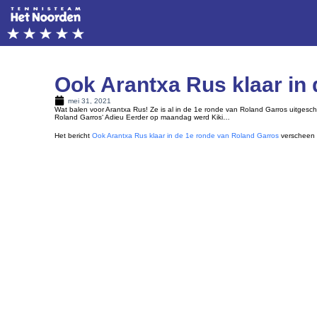
Ook Arantxa Rus klaar in
mei 31, 2021
Wat balen voor Arantxa Rus! Ze is al in de 1e ronde van Roland Garros uitgesch
Roland Garros‘ Adieu Eerder op maandag werd Kiki…
Het bericht
Ook Arantxa Rus klaar in de 1e ronde van Roland Garros
verscheen 