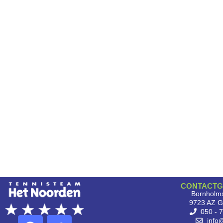
CONTACTG
Bornholms
9723 AZ G
050 - 
info@