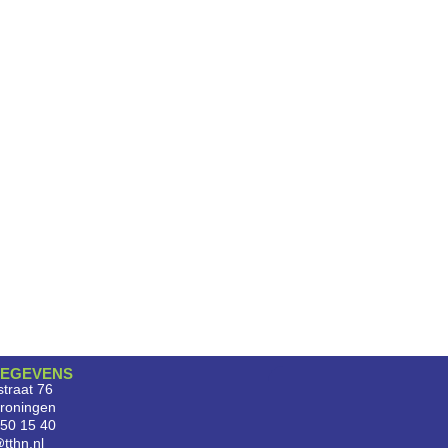
EGEVENS
traat 76
roningen
750 15 40
tthn.nl