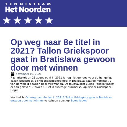
Op weg naar 8e titel in
2021? Tallon Griekspoor
gaat in Bratislava gewoon
door met winnen
november 10, 2021
7 tennistitels en 21 zeges op rij in 2021 is nog niet genoeg voor de hongerige
Tallon Griekspoor. Bij het challengertoernooi in Bratislava gaat de nummer 72
van de wereld gewoon door met winnen. De thuisfavoriet Lukas Pokorny moest
er aan geloven: 7-6(4) 6-1. Het is dus zege nummer 22 op rij voor Griekspoor.
Begin…
Het bericht
Op weg naar 8e titel in 2021? Tallon Griekspoor gaat in Bratislava
gewoon door met winnen
verscheen eerst op
Sportnieuws
.