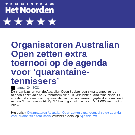
Organisatoren Australian
Open zetten extra
toernooi op de agenda
voor ‘quarantaine-
tennissers’
januari 24, 2021
De organisatoren van de Australian Open hebben een extra toernooi op de
agenda gezet voor de 72 tennissers die nu in verplichte quarantaine zitten. Er
stonden al 2 toernooien bij zowel de mannen als vrouwen gepland en daar komt
nu een 3e evenement bij. Op 3 februari gaat dit van start. De 2 WTA-toernooien
van…
Het bericht
Organisatoren Australian Open zetten extra toernooi op de agenda
voor ‘quarantaine-tennissers’
verscheen eerst op
Sportnieuws
.