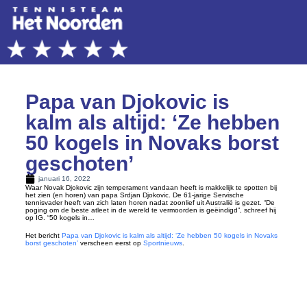
Papa van Djokovic is
kalm als altijd: ‘Ze hebben
50 kogels in Novaks borst
geschoten’
januari 16, 2022
Waar Novak Djokovic zijn temperament vandaan heeft is makkelijk te spotten bij
het zien (en horen) van papa Srdjan Djokovic. De 61-jarige Servische
tennisvader heeft van zich laten horen nadat zoonlief uit Australië is gezet. “De
poging om de beste atleet in de wereld te vermoorden is geëindigd”, schreef hij
op IG. “50 kogels in…
Het bericht
Papa van Djokovic is kalm als altijd: ‘Ze hebben 50 kogels in Novaks
borst geschoten’
verscheen eerst op
Sportnieuws
.