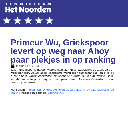
Primeur Wu, Griekspoor
levert op weg naar Ahoy
paar plekjes in op ranking
februari 13, 2023
Tallon Griekspoor is na een weekje kalm aan doen wat plekkies gezakt op de
wereldranglijst. De 26-jarige Haarlemmer vond zijn naam maandag terug op de
61ste plaats. Vorige week was Griekspoor de nummer 57 van de wereld. Botic
van de Zandschulp bleef op de 35ste plaats staan. Sinds de Australian Open
kwam hij niet meer…
Het bericht
Primeur Wu, Griekspoor levert op weg naar Ahoy paar plekjes in op
ranking
verscheen eerst op
Sportnieuws
.