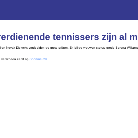
erdienende tennissers zijn al 
l en Novak Djokovic verdeelden de grote prijzen. En bij de vrouwen stoftzuigerde Serena Williams
n
verscheen eerst op
Sportnieuws
.