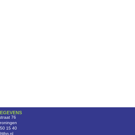
EGEVENS
traat 76
roningen
750 15 40
tthn.nl