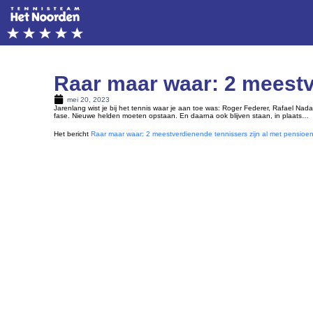
Raar maar waar: 2 meestv
mei 20, 2023
Jarenlang wist je bij het tennis waar je aan toe was: Roger Federer, Rafael Nada
fase. Nieuwe helden moeten opstaan. En daarna ook blijven staan, in plaats…
Het bericht
Raar maar waar: 2 meestverdienende tennissers zijn al met pensioe