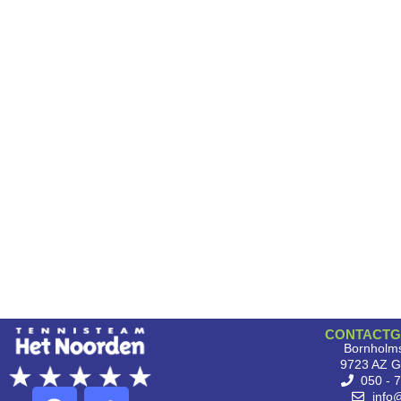
CONTACTG
Bornholms
9723 AZ G
050 - 
info@