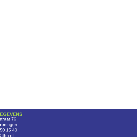
EGEVENS
traat 76
roningen
750 15 40
tthn.nl