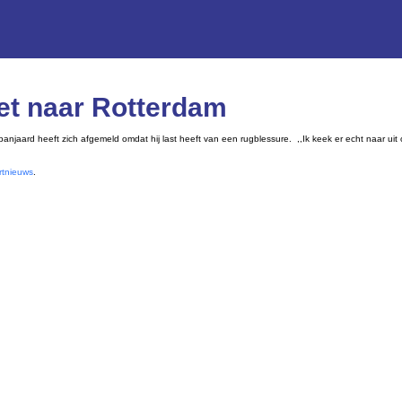
iet naar Rotterdam
anjaard heeft zich afgemeld omdat hij last heeft van een rugblessure. ,,Ik keek er echt naar uit
rtnieuws
.