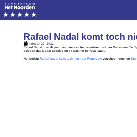
Rafael Nadal komt toch n
februari 25, 2021
Rafael Nadal doet dit jaar niet mee aan het tennistoernooi van Rotterdam. De Sp
geleden dat ik daar speelde en dit was het perfecte jaar…
Het bericht
Rafael Nadal komt toch niet naar Rotterdam
verscheen eerst op
Spo