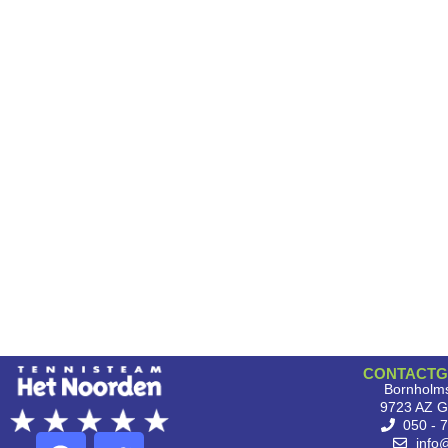
CONTACTG
Bornholms
9723 AZ G
050 - 
info@