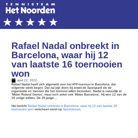
Rafael Nadal onbreekt in
Barcelona, waar hij 12
van laatste 16 toernooien
won
april 12, 2022
Rafael Nadal heeft zich afgemeld voor het ATP-toernooi in Barcelona, dat
volgende week begint. Dat zal pijn doen bij zowel de Spanjaard als de
organisatie en mensen die het toernooi willen bezoeken. Nadal is natuurlijk al
‘Mister Roland Garros’, maar toch zeker ook ‘Mister Barcelona’. Hij won 12 van de
16 vorige edities. De 35-jarige…
Het bericht
Rafael Nadal onbreekt in Barcelona, waar hij 12 van laatste 16
toernooien won
verscheen eerst op
Sportnieuws
.