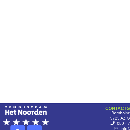
CONTACTG
Bornholms
9723 AZ G
050 - 
info@