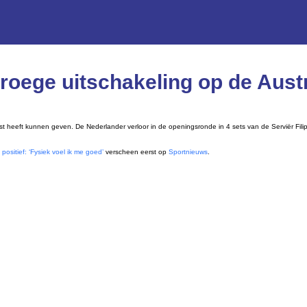
oege uitschakeling op de Austr
t heeft kunnen geven. De Nederlander verloor in de openingsronde in 4 sets van de Serviër Filip K
ositief: ‘Fysiek voel ik me goed’
verscheen eerst op
Sportnieuws
.