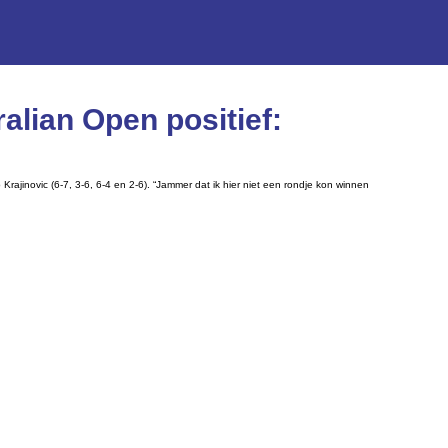
alian Open positief:
rajinovic (6-7, 3-6, 6-4 en 2-6). “Jammer dat ik hier niet een rondje kon winnen