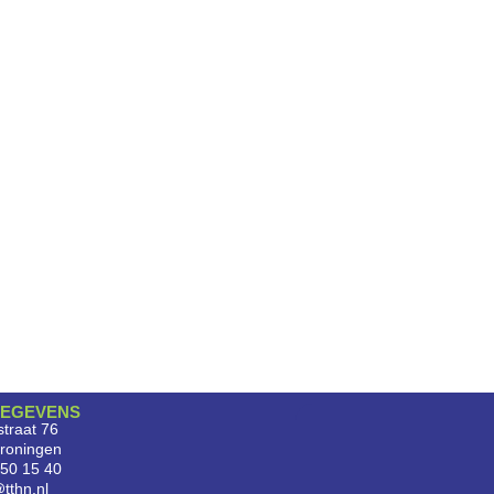
EGEVENS
traat 76
roningen
750 15 40
tthn.nl