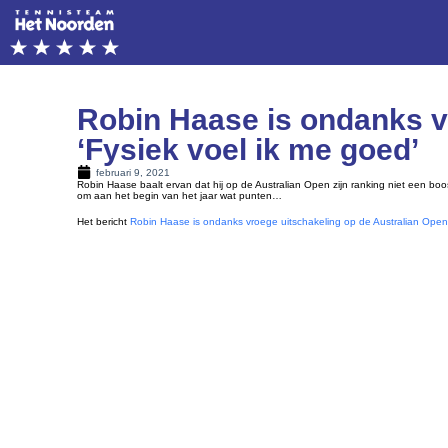
Robin Haase is ondanks vr
‘Fysiek voel ik me goed’
februari 9, 2021
Robin Haase baalt ervan dat hij op de Australian Open zijn ranking niet een boos
om aan het begin van het jaar wat punten…
Het bericht
Robin Haase is ondanks vroege uitschakeling op de Australian Open p