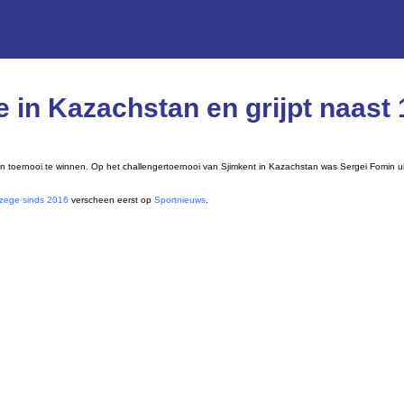
e in Kazachstan en grijpt naast
n toernooi te winnen. Op het challengertoernooi van Sjimkent in Kazachstan was Sergei Fomin uit 
oizege sinds 2016
verscheen eerst op
Sportnieuws
.