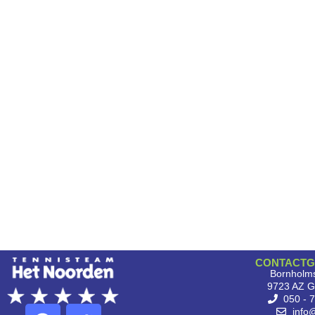
CONTACTG
Bornholms
9723 AZ G
050 - 
info@