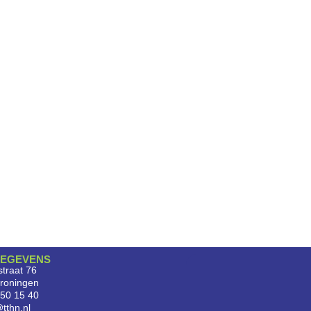
EGEVENS
traat 76
roningen
750 15 40
tthn.nl