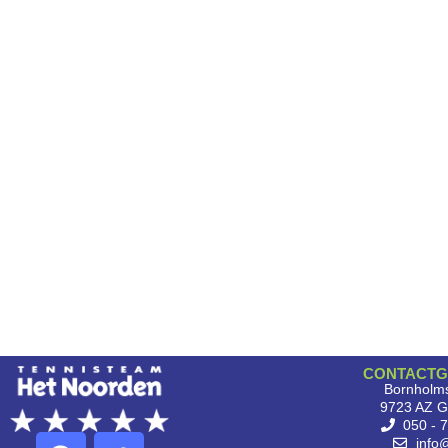
CONTACTG
Bornholms
9723 AZ G
050 - 
info@