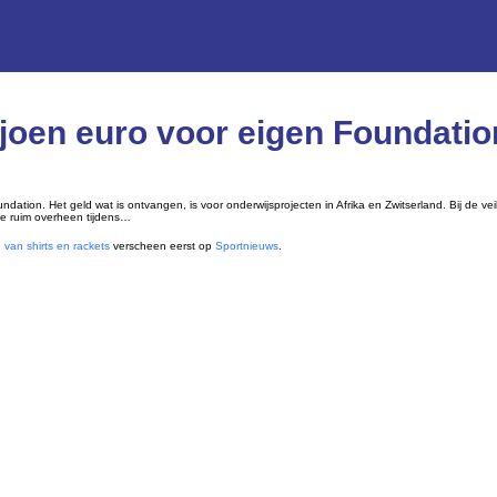
joen euro voor eigen Foundation
ndation. Het geld wat is ontvangen, is voor onderwijsprojecten in Afrika en Zwitserland. Bij de v
ze ruim overheen tijdens…
 van shirts en rackets
verscheen eerst op
Sportnieuws
.