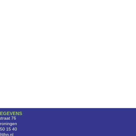
EGEVENS
traat 76
roningen
750 15 40
tthn.nl