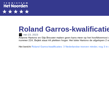
Roland Garros-kwalificatie
mei 23, 2023
Arianne Hartono en Gijs Brouwer maken geen kans meer op het hoofdtoernooi van
nummer 224, Bejlek staat 44 plekken hoger. Het lukte Hartono de afgelopen 2 
Het bericht
Roland Garros-kwalificaties: 3 Nederlandse troeven minder, nog 3 in d