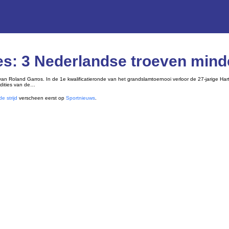
s: 3 Nederlandse troeven minder
 Roland Garros. In de 1e kwalificatieronde van het grandslamtoernooi verloor de 27-jarige Harto
edities van de…
e strijd
verscheen eerst op
Sportnieuws
.