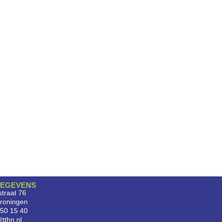
EGEVENS
traat 76
roningen
750 15 40
tthn.nl