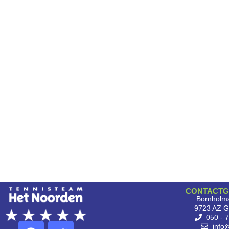
CONTACTG
Bornholms
9723 AZ G
050 - 
info@