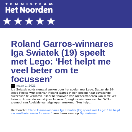
Roland Garros-winnares
Iga Swiatek (19) speelt
met Lego: ‘Het helpt me
veel beter om te
focussen’
maart 1, 2021
Iga Swiatek wordt mentaal sterker door het spelen met Lego. Dat zei de 19-
jarige Poolse winnares van Roland Garros in een poging haar opvallende
successen te verklaren. “Door het bouwen van allerlei modellen kan ik me veel
beter op komende wedstrijden focussen”, zegt de winnares van het WTA-
toernooi van Adelaide van afgelopen weekend. “Het helpt…
Het bericht
Roland Garros-winnares Iga Swiatek (19) speelt met Lego: ‘Het helpt
me veel beter om te focussen’
verscheen eerst op
Sportnieuws
.