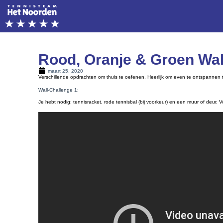
Rood, Oranje & Groen Wal
maart 25, 2020
Verschillende opdrachten om thuis te oefenen. Heerlijk om even te ontspannen tuss
Wall-Challenge 1:
Je hebt nodig: tennisracket, rode tennisbal (bij voorkeur) en een muur of deur. 