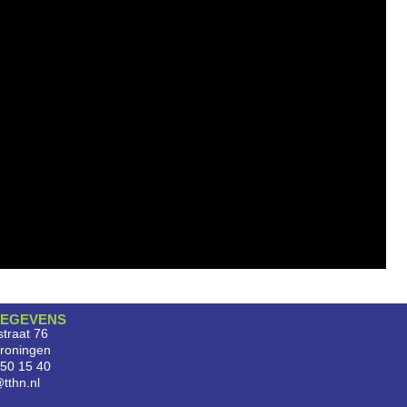
EGEVENS
traat 76
roningen
750 15 40
tthn.nl