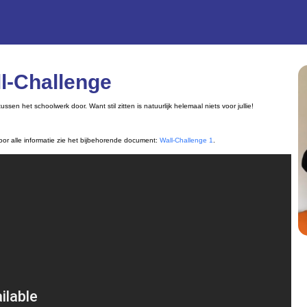
l-Challenge
en het schoolwerk door. Want stil zitten is natuurlijk helemaal niets voor jullie!
Voor alle informatie zie het bijbehorende document:
Wall-Challenge 1
.