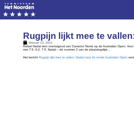
Rugpijn lijkt mee te valle
februari 13, 2021
Rafael Nadal won overtuigend van Cameron Norrie op de Australian Open. Voor het
met 7-5, 6-2, 7-5. Nadal – de nummer 2 van de plaatsingslijst…
Het bericht
Rugpijn lijkt mee te vallen: Nadal naar 4e ronde Australian Open
vers