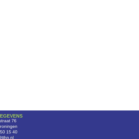
EGEVENS
traat 76
roningen
750 15 40
tthn.nl