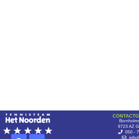
CONTACTG
Bornholms
9723 AZ G
050 - 
info@