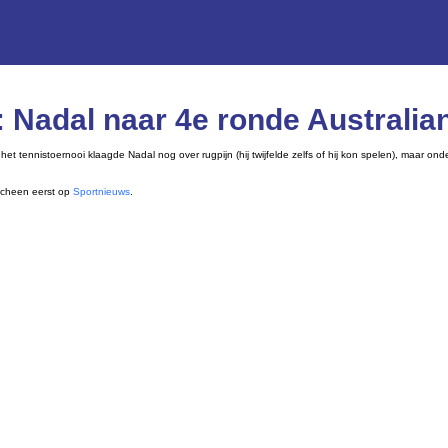
n: Nadal naar 4e ronde Australi
 tennistoernooi klaagde Nadal nog over rugpijn (hij twijfelde zelfs of hij kon spelen), maar ond
cheen eerst op
Sportnieuws
.