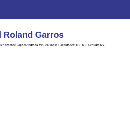
l Roland Garros
/Kazachse koppel Andreea Mitu en Joelia Poetintseva: 6-2, 6-0. Schuurs (27)