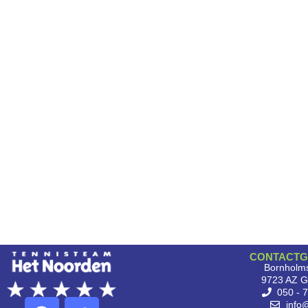
CONTACTG
Bornholms
9723 AZ G
050 - 
info@