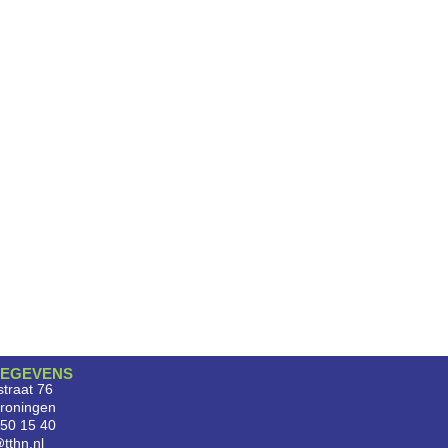
EGEVENS
traat 76
roningen
750 15 40
tthn.nl