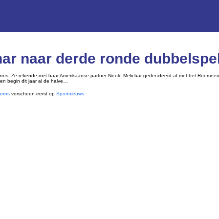
har naar derde ronde dubbelspe
ros. Ze rekende met haar Amerikaanse partner Nicole Melichar gedecideerd af met het Roemeens
den begin dit jaar al de halve…
arros
verscheen eerst op
Sportnieuws
.