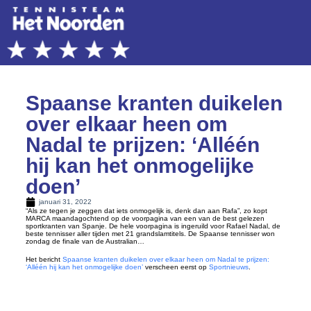
Spaanse kranten duikelen
over elkaar heen om
Nadal te prijzen: ‘Alléén
hij kan het onmogelijke
doen’
januari 31, 2022
“Als ze tegen je zeggen dat iets onmogelijk is, denk dan aan Rafa”, zo kopt
MARCA maandagochtend op de voorpagina van een van de best gelezen
sportkranten van Spanje. De hele voorpagina is ingeruild voor Rafael Nadal, de
beste tennisser aller tijden met 21 grandslamtitels. De Spaanse tennisser won
zondag de finale van de Australian…
Het bericht
Spaanse kranten duikelen over elkaar heen om Nadal te prijzen:
‘Alléén hij kan het onmogelijke doen’
verscheen eerst op
Sportnieuws
.