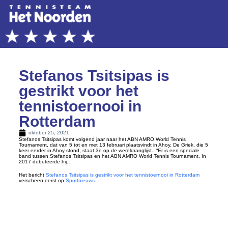
Stefanos Tsitsipas is
gestrikt voor het
tennistoernooi in
Rotterdam
oktober 25, 2021
Stefanos Tsitsipas komt volgend jaar naar het ABN AMRO World Tennis
Tournament, dat van 5 tot en met 13 februari plaatsvindt in Ahoy. De Griek, die 5
keer eerder in Ahoy stond, staat 3e op de wereldranglijst. “Er is een speciale
band tussen Stefanos Tsitsipas en het ABN AMRO World Tennis Tournament. In
2017 debuteerde hij…
Het bericht
Stefanos Tsitsipas is gestrikt voor het tennistoernooi in Rotterdam
verscheen eerst op
Sportnieuws
.